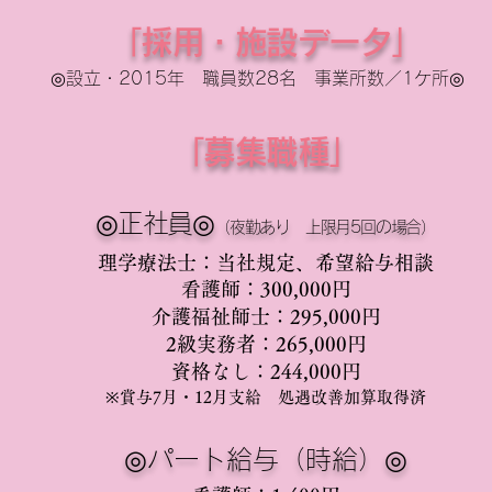
「採用・施設データ」
◎設立・2015年 職員数28名 事業所数／1ケ所◎
「募集職種」
◎正社員
◎
（夜勤あり 上限月5回の場合）
理学療法士：当社規定、希望給与相談
看護師：300,000円
介護福祉師士：295
,000円
2級実務者：265,000円
資格なし：244
,000円
※賞与7月・12月支給 処遇改善加算取得済
◎パート給与（時給）
◎