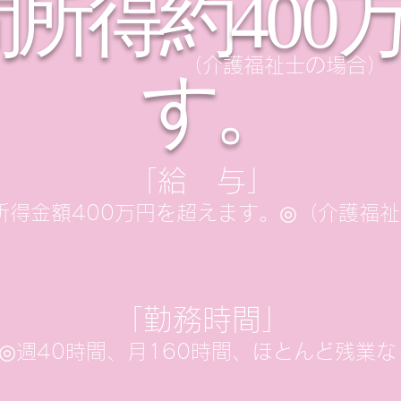
間所得約
400
（介護福祉士の場合）
す。
「給 与」
所得金額400万円を超えます。
◎
（介護福祉
「勤務時間」
◎週40時間、月160時間、ほとんど残業な