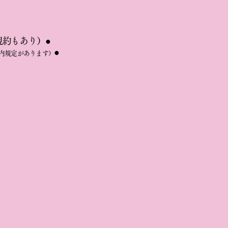
規約もあり）
●
●
内規定があります
）