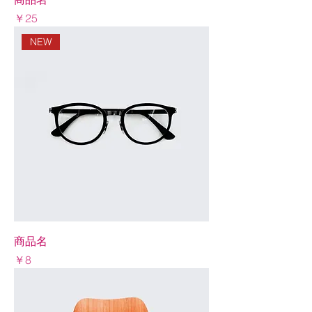
Price
￥25
NEW
商品名
Price
￥8